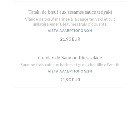
Tataki de bœuf aux sésames sauce teriyaki
Viande de bœuf marinée à la sauce teriyaki et cuit
unilatéralement, légumes frais croquants.
ΛΊΣΤΑ ΑΛΛΕΡΓΙΟΓΌΝΩΝ
21,90 EUR
Gravlax de Saumon frites salade
Saumon frais cuit aux herbes et gros, chantilly à l'aneth
ΛΊΣΤΑ ΑΛΛΕΡΓΙΟΓΌΝΩΝ
21,90 EUR
Tataki de Saumon cuit unilatéralement
Saumon frais mariné au citron, miel, gingembre, soja sucré et
salé, poêlée de légumes et riz vénéré
ΛΊΣΤΑ ΑΛΛΕΡΓΙΟΓΌΝΩΝ
21,90 EUR