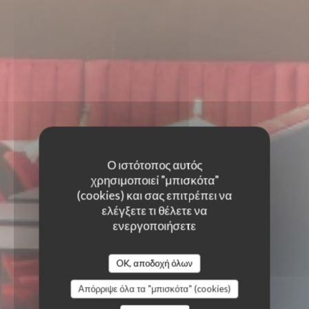
Ο ιστότοπος αυτός
χρησιμοποιεί "μπισκότα"
(cookies) και σας επιτρέπει να
ελέγξετε τι θέλετε να
ενεργοποιήσετε
OK, αποδοχή όλων
Απόρριψε όλα τα "μπισκότα" (cookies)