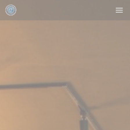
Πίνακας διαχείρισης "Μπισκότων" (Cookies)